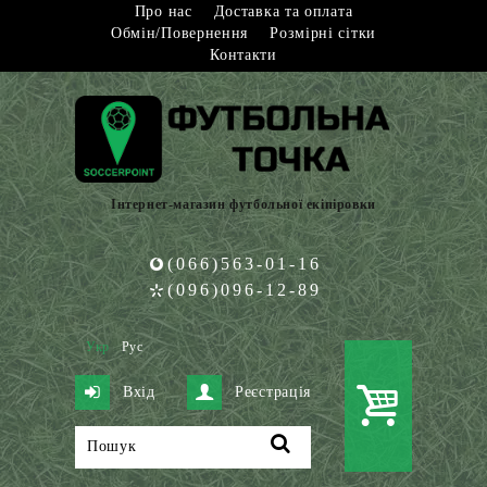
Про нас
Доставка та оплата
Обмін/Повернення
Розмірні сітки
Контакти
Інтернет-магазин футбольної екіпіровки
(066)563-01-16
(096)096-12-89
Укр
Рус
Вхід
Реєстрація