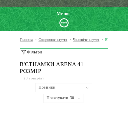
Меню
Головна
>
Спортивне взуття
>
Чоловіче взуття
>
В'єтнамки
Фільтри
В'ЄТНАМКИ ARENA 41
РОЗМІР
(0 товарів)
Новинки
Показувати 30