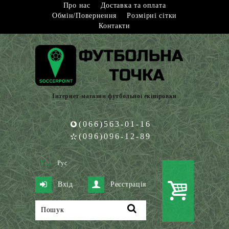
Про нас
Доставка та оплата
Обмін/Повернення
Розмірні сітки
Контакти
Інтернет-магазин футбольної екіпіровки
(066)563-01-16
(096)096-12-89
Укр
Рус
Вхід
Реєстрація