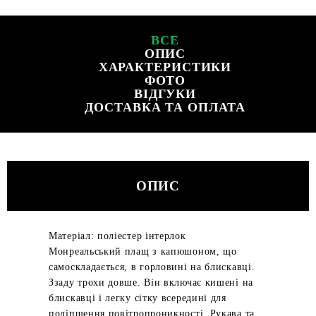
ВСЕ
ОПИС
ХАРАКТЕРИСТИКИ
ФОТО
ВІДГУКИ
ДОСТАВКА ТА ОПЛАТА
ОПИС
Матеріал: поліестер інтерлок
Монреальський плащ з капюшоном, що
самоскладається, в горловині на блискавці.
Ззаду трохи довше. Він включає кишені на
блискавці і легку сітку всередині для
поліпшення повітропроникності. Рукава та