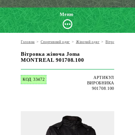
Меню
Головна
>
Спортивний одяг
>
Жіночий одяг
>
Вітровки
>
Jom
Вітровка жіноча Joma
MONTREAL 901708.100
АРТИКУЛ
КОД 33472
ВИРОБНИКА
901708.100