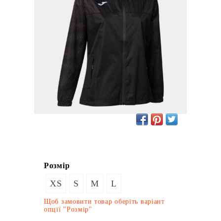
Розмір
XS
S
M
L
Щоб замовити товар оберіть варіант
опції "Розмір"