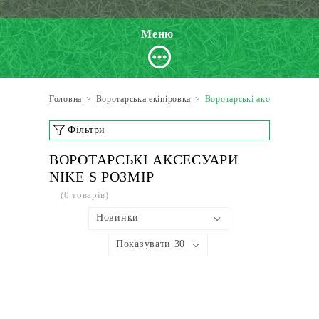
Меню
Головна
>
Воротарська екіпіровка
>
Воротарські аксесуари
Фільтри
ВОРОТАРСЬКІ АКСЕСУАРИ
NIKE S РОЗМІР
(0 товарів)
Новинки
Показувати 30