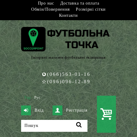
Про нас
Доставка та оплата
Обмін/Повернення
Розмірні сітки
Контакти
Інтернет-магазин футбольної екіпіровки
(066)563-01-16
(096)096-12-89
Укр
Рус
Вхід
Реєстрація