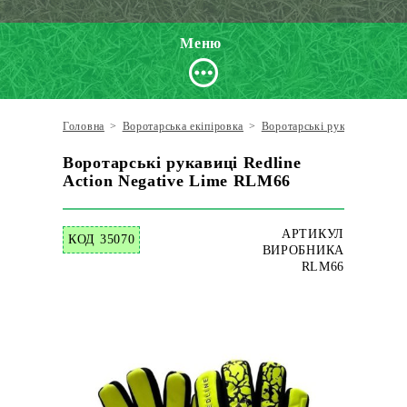
Меню
Головна
>
Воротарська екіпіровка
>
Воротарські рукавиці
>
Red
Воротарські рукавиці Redline
Action Negative Lime RLM66
АРТИКУЛ
КОД 35070
ВИРОБНИКА
RLM66