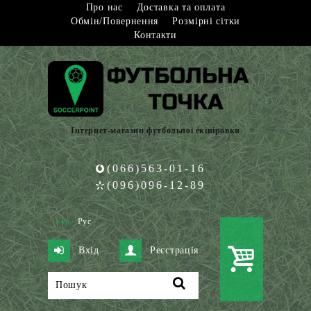
Про нас
Доставка та оплата
Обмін/Повернення
Розмірні сітки
Контакти
Інтернет-магазин футбольної екіпіровки
(066)563-01-16
(096)096-12-89
Укр
Рус
Вхід
Реєстрація