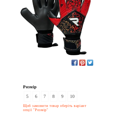
Розмір
5
6
7
8
9
10
Щоб замовити товар оберіть варіант
опції "Розмір"