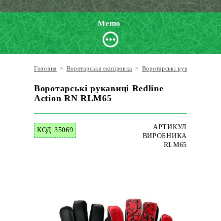
Меню
Головна
>
Воротарська екіпіровка
>
Воротарські рукавиці
>
Red
Воротарські рукавиці Redline
Action RN RLM65
АРТИКУЛ
КОД 35069
ВИРОБНИКА
RLM65