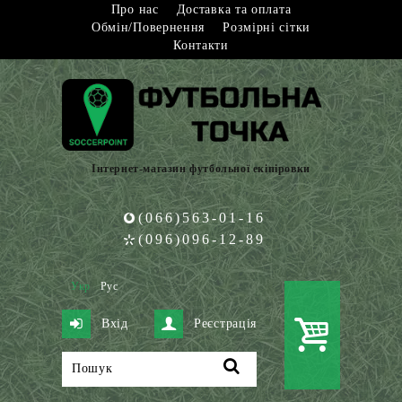
Про нас
Доставка та оплата
Обмін/Повернення
Розмірні сітки
Контакти
Інтернет-магазин футбольної екіпіровки
(066)563-01-16
(096)096-12-89
Укр
Рус
Вхід
Реєстрація