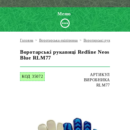
Меню
Головна
>
Воротарська екіпіровка
>
Воротарські рукавиці
>
Red
Воротарські рукавиці Redline Neos
Blue RLM77
АРТИКУЛ
КОД 35072
ВИРОБНИКА
RLM77