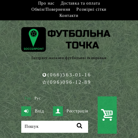
Про нас
Доставка та оплата
Обмін/Повернення
Розмірні сітки
Контакти
Інтернет-магазин футбольної екіпіровки
(066)563-01-16
(096)096-12-89
Укр
Рус
Вхід
Реєстрація