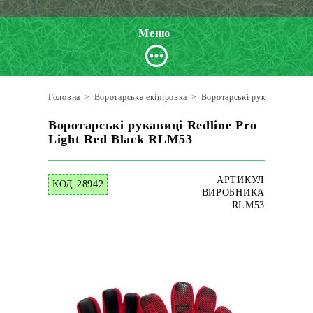
Меню
Головна
>
Воротарська екіпіровка
>
Воротарські рукавиці
>
Red
Воротарські рукавиці Redline Pro
Light Red Black RLM53
АРТИКУЛ
КОД 28942
ВИРОБНИКА
RLM53