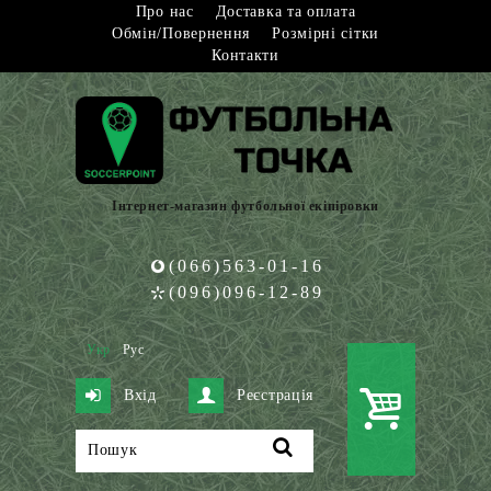
Про нас
Доставка та оплата
Обмін/Повернення
Розмірні сітки
Контакти
Інтернет-магазин футбольної екіпіровки
(066)563-01-16
(096)096-12-89
Укр
Рус
Вхід
Реєстрація