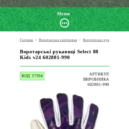
Меню
Головна
>
Воротарська екіпіровка
>
Воротарські рукавиці
>
Sel
Воротарські рукавиці Select 88
Kids v24 602881-990
АРТИКУЛ
КОД 37394
ВИРОБНИКА
602881-990