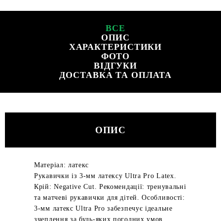
ВСЕ
ОПИС
ХАРАКТЕРИСТИКИ
ФОТО
ВІДГУКИ
ДОСТАВКА ТА ОПЛАТА
ОПИС
Матеріал: латекс
Рукавички із 3-мм латексу Ultra Pro Latex.
Крій: Negative Cut. Рекомендації: тренувальні
та матчеві рукавички для дітей. Особливості:
3-мм латекс Ultra Pro забезпечує ідеальне
зчеплення за будь-яких погодних умов.