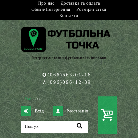
Про нас
Доставка та оплата
Обмін/Повернення
Розмірні сітки
Контакти
Інтернет-магазин футбольної екіпіровки
(066)563-01-16
(096)096-12-89
Укр
Рус
Вхід
Реєстрація