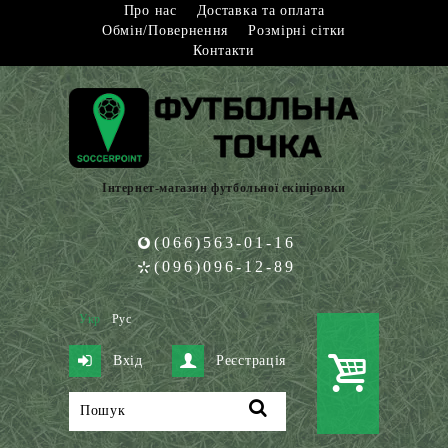
Про нас
Доставка та оплата
Обмін/Повернення
Розмірні сітки
Контакти
Інтернет-магазин футбольної екіпіровки
(066)563-01-16
(096)096-12-89
Укр
Рус
Вхід
Реєстрація