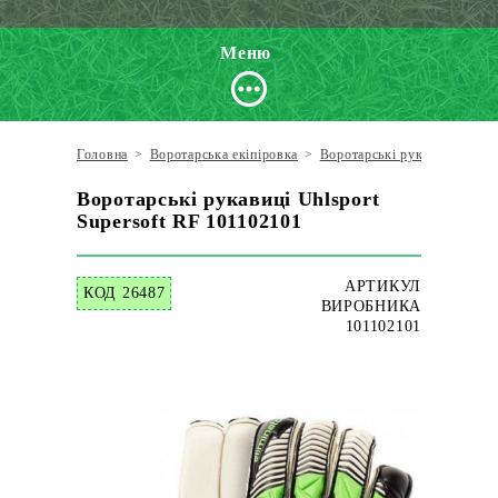
Меню
Головна
>
Воротарська екіпіровка
>
Воротарські рукавиці
>
Uhl
Воротарські рукавиці Uhlsport
Supersoft RF 101102101
АРТИКУЛ
КОД 26487
ВИРОБНИКА
101102101