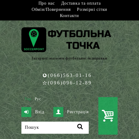
Про нас
Доставка та оплата
Обмін/Повернення
Розмірні сітки
Контакти
Інтернет-магазин футбольної екіпіровки
(066)563-01-16
(096)096-12-89
Укр
Рус
Вхід
Реєстрація