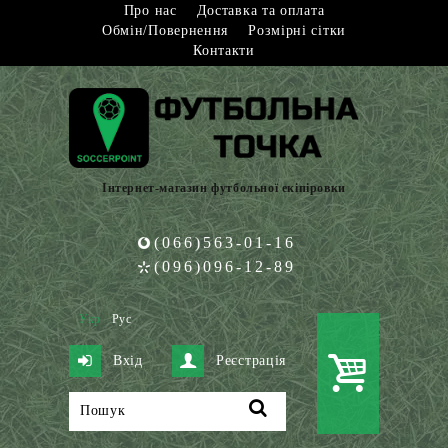
Про нас
Доставка та оплата
Обмін/Повернення
Розмірні сітки
Контакти
Інтернет-магазин футбольної екіпіровки
(066)563-01-16
(096)096-12-89
Укр
Рус
Вхід
Реєстрація