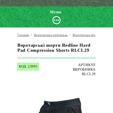
Меню
Головна
>
Воротарська екіпіровка
>
Воротарська форма
>
Воро
Воротарські шорти Redline Hard
Pad Compression Shorts RLCL29
АРТИКУЛ
КОД 23995
ВИРОБНИКА
RLCL29