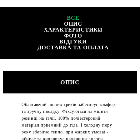
ВСЕ
ОПИС
ХАРАКТЕРИСТИКИ
ФОТО
ВІДГУКИ
ДОСТАВКА ТА ОПЛАТА
ОПИС
Облягаючий пошив треків забеспеує комфорт
та зручну посадку. Фіксуються на міцній
резинці на талії. 100% поліестеровий
матеріал приємний до тіла. І холодну пору
року зберігає тепло, при жарких умоваї -
вбирає та випаровує надлишки вологи