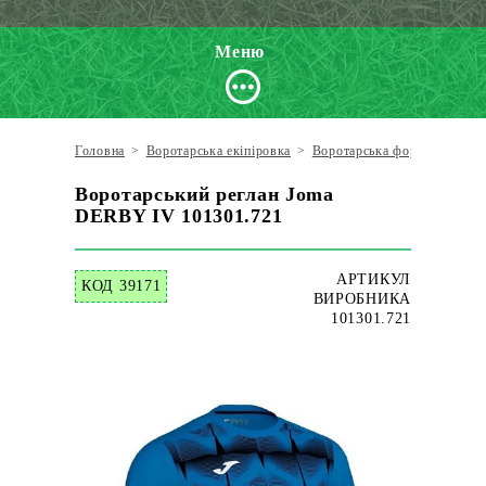
Меню
Головна
>
Воротарська екіпіровка
>
Воротарська форма
>
Воро
Воротарський реглан Joma
DERBY IV 101301.721
АРТИКУЛ
КОД 39171
ВИРОБНИКА
101301.721