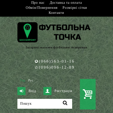
Про нас
Доставка та оплата
Обмін/Повернення
Розмірні сітки
Контакти
Інтернет-магазин футбольної екіпіровки
(066)563-01-16
(096)096-12-89
Укр
Рус
Вхід
Реєстрація