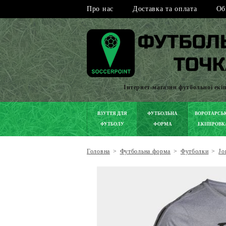
Про нас
Доставка та оплата
Об
Інтернет-магазин футбольної екі
ВЗУТТЯ ДЛЯ
ФУТБОЛЬНА
ВОРОТАРСЬ
ФУТБОЛУ
ФОРМА
ЕКІПІРОВК
Головна
>
Футбольна форма
>
Футболки
>
Jo