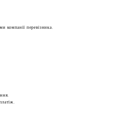
ами компанії перевізника.
ення.
платіж.