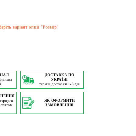
еріть варіант опції "Розмір"
ІНАЛ
ДОСТАВКА ПО
інальна
УКРАЇНІ
я
термін доставки 1-3 дні
РНЕННЯ
вернути
ЯК ОФОРМИТИ
ротягом
ЗАМОВЛЕННЯ