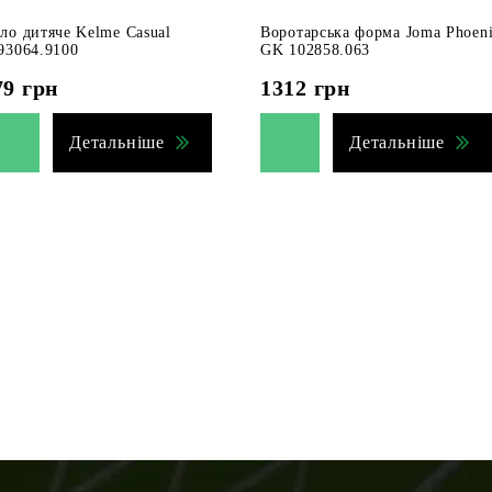
ло дитяче Kelme Casual
Воротарська форма Joma Phoen
93064.9100
GK 102858.063
79
грн
1312
грн
Детальніше
Детальніше