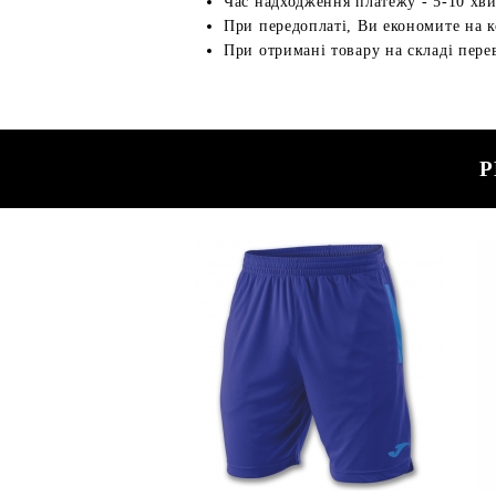
Час надходження платежу - 5-10 хв
При передоплаті, Ви економите на к
При отримані товару на складі перев
Р