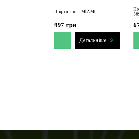
По
Шорти Joma MIAMI
38
997
грн
6
Детальніше