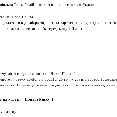
больна Точка" здійснюється по всій території України.
тавки "Нова Пошта".
н., залежно від габаритів, ваги та вартості товару, згідно з тариф
а доставки перевізника (в середньому 1-3 дні).
ому місті в представництві "Нової Пошти".
еного платежу комісію в розмірі 20 грн + 2% від вартості замовл
евізника Ви оплачуєте вартість доставки + комісію за накладений 
в на картку "ПриватБанку")
 магазину.