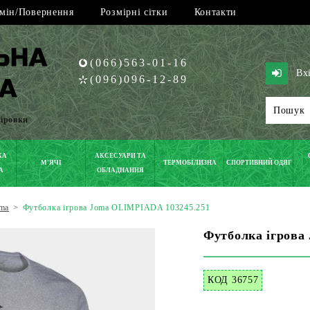
мін/Повернення
Розмірні сітки
Контакти
(066)563-01-16
Вх
(096)096-12-89
піровки
КА
АКСЕСУАРИ ТА
М'ЯЧІ
ТЕРМОБІЛИЗНА
СПОРТИВНИЙ ОДЯГ
А
ОБЛАДНАННЯ
ma
>
Футболка ігрова Joma OLIMPIADA 103245.251
Футболка ігрова
КОД 36757