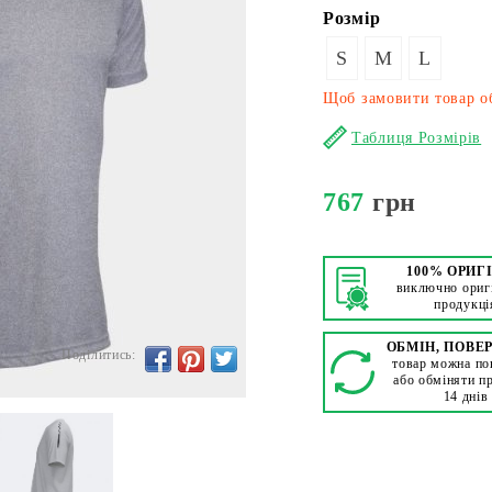
Розмір
S
M
L
Щоб замовити товар об
Таблиця Розмірів
767
грн
100% ОРИГ
виключно ориг
продукці
ОБМІН, ПОВЕ
Поділитись:
товар можна по
або обміняти п
14 днів