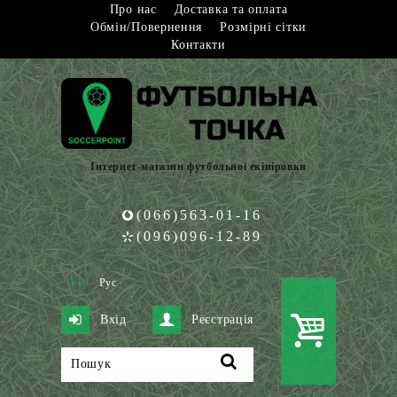
Про нас
Доставка та оплата
Обмін/Повернення
Розмірні сітки
Контакти
Інтернет-магазин футбольної екіпіровки
(066)563-01-16
(096)096-12-89
Укр
Рус
Вхід
Реєстрація