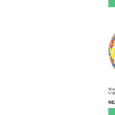
М'я
V5B
98