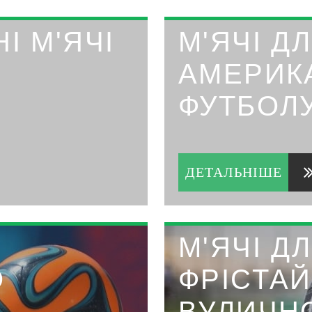
І М'ЯЧІ
М'ЯЧІ Д
АМЕРИК
ФУТБОЛ
ДЕТАЛЬНІШЕ
М'ЯЧІ Д
О
ФРІСТАЙ
ВУЛИЧН