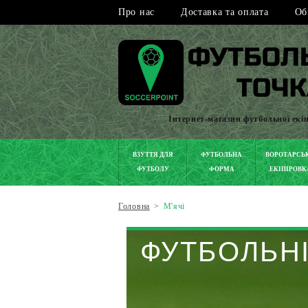
Про нас
Доставка та оплата
Об
Інтернет-магазин футбольної екі
ВЗУТТЯ ДЛЯ
ФУТБОЛЬНА
ВОРОТАРСЬ
ФУТБОЛУ
ФОРМА
ЕКІПІРОВК
Головна
>
М'ячі
ФУТБОЛЬНІ