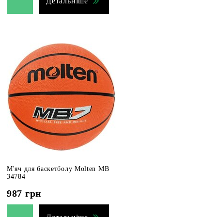
Детальніше
М'яч для баскетболу Molten MB
34784
987
грн