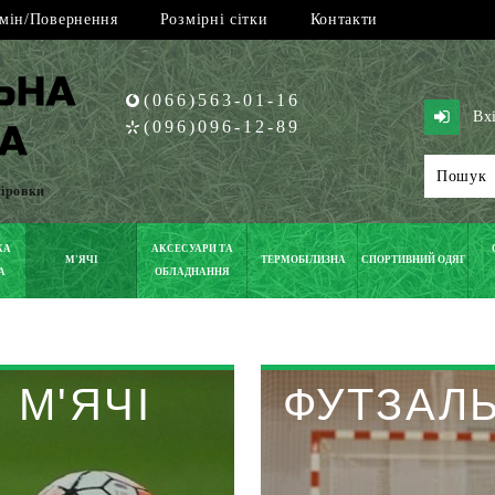
мін/Повернення
Розмірні сітки
Контакти
(066)563-01-16
Вх
(096)096-12-89
піровки
КА
АКСЕСУАРИ ТА
М'ЯЧІ
ТЕРМОБІЛИЗНА
СПОРТИВНИЙ ОДЯГ
А
ОБЛАДНАННЯ
 М'ЯЧІ
ФУТЗАЛЬ