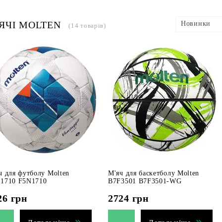
ЯЧІ MOLTEN
Новинки
(14 товарів)
ч для футболу Molten
М'яч для баскетболу Molten
1710 F5N1710
B7F3501 B7F3501-WG
26
грн
2724
грн