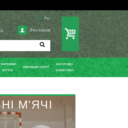
Укр
Рус
ід
Реєстрація
СПОРТИВНЕ
НАГОРОДНА
ІНШІ ВИДИ СПОРТУ
ВЗУТТЯ
АТРИБУТИКА
НІ М'ЯЧІ