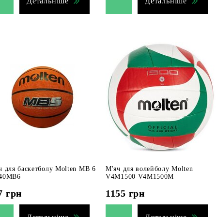
Детальніше
Детальніше
ч для баскетболу Molten MB 6
М'яч для волейболу Molten
40MB6
V4M1500 V4M1500M
7
грн
1155
грн