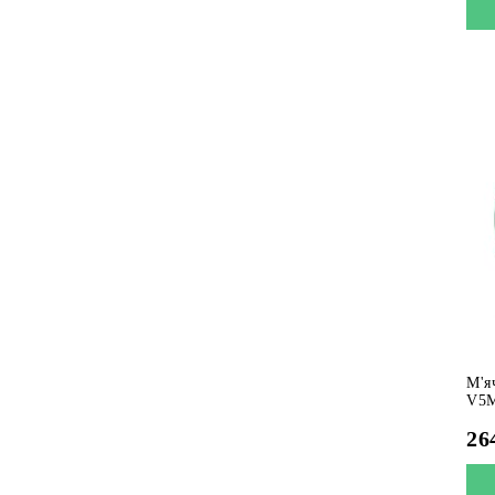
М'я
V5M
26