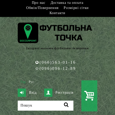
Про нас
Доставка та оплата
Обмін/Повернення
Розмірні сітки
Контакти
Інтернет-магазин футбольної екіпіровки
(066)563-01-16
(096)096-12-89
Укр
Рус
Вхід
Реєстрація