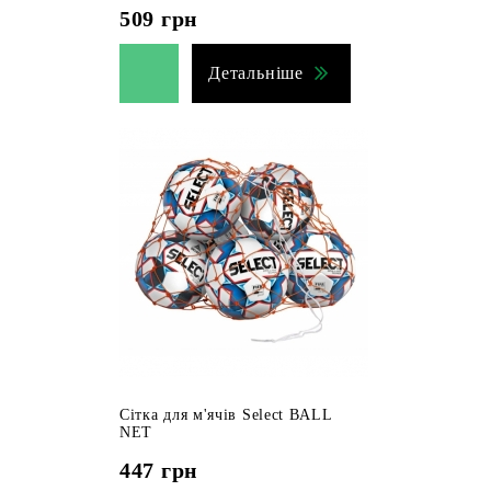
509
грн
Детальніше
Сітка для м'ячів Select BALL
NET
447
грн