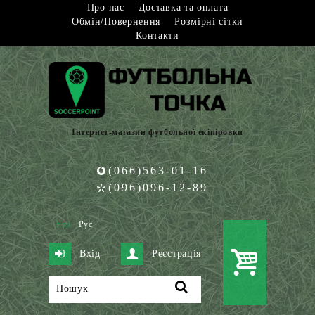
Про нас
Доставка та оплата
Обмін/Повернення
Розмірні сітки
Контакти
Інтернет-магазин футбольної екіпіровки
(066)563-01-16
(096)096-12-89
Укр
Рус
Вхід
Реєстрація