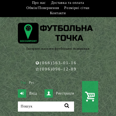
Про нас
Доставка та оплата
Обмін/Повернення
Розмірні сітки
Контакти
Інтернет-магазин футбольної екіпіровки
(066)563-01-16
(096)096-12-89
Укр
Рус
Вхід
Реєстрація