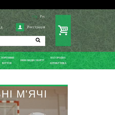
Укр
Рус
ід
Реєстрація
СПОРТИВНЕ
НАГОРОДНА
ІНШІ ВИДИ СПОРТУ
ВЗУТТЯ
АТРИБУТИКА
НІ М'ЯЧІ