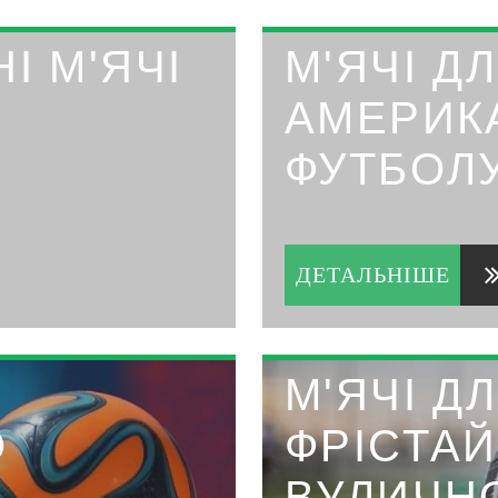
І М'ЯЧІ
М'ЯЧІ Д
АМЕРИК
ФУТБОЛ
ДЕТАЛЬНІШЕ
М'ЯЧІ Д
О
ФРІСТАЙ
ВУЛИЧН