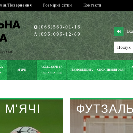
мін/Повернення
Розмірні сітки
Контакти
(066)563-01-16
Вх
(096)096-12-89
піровки
КА
АКСЕСУАРИ ТА
М'ЯЧІ
ТЕРМОБІЛИЗНА
СПОРТИВНИЙ ОДЯГ
А
ОБЛАДНАННЯ
 М'ЯЧІ
ФУТЗАЛЬ