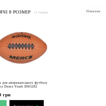
ЯЧІ 8 РОЗМІР
Новинки
(1 товар)
ч для американського футболу
co Deuce Youth ID65282
0
грн