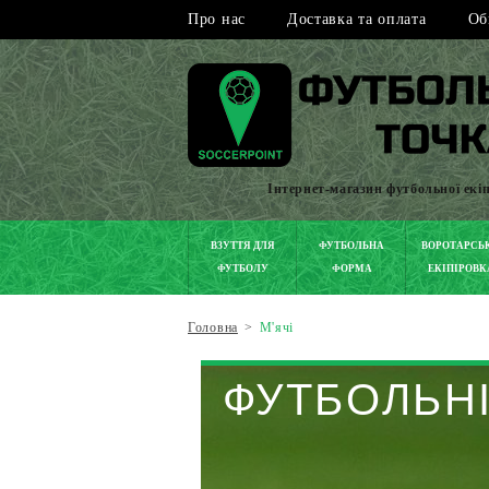
Про нас
Доставка та оплата
Об
Інтернет-магазин футбольної екі
ВЗУТТЯ ДЛЯ
ФУТБОЛЬНА
ВОРОТАРСЬ
ФУТБОЛУ
ФОРМА
ЕКІПІРОВК
Головна
>
М'ячі
ФУТБОЛЬНІ