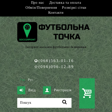
Про нас
Доставка та оплата
Обмін/Повернення
Розмірні сітки
Контакти
Інтернет-магазин футбольної екіпіровки
(066)563-01-16
(096)096-12-89
Укр
Рус
Вхід
Реєстрація