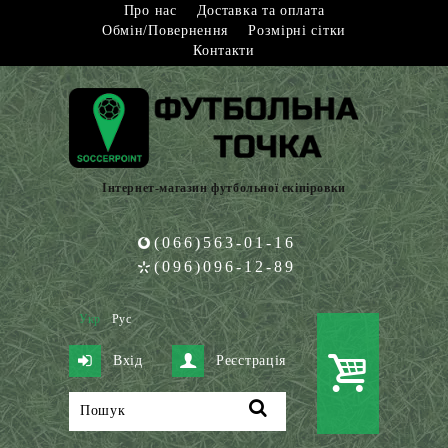
Про нас
Доставка та оплата
Обмін/Повернення
Розмірні сітки
Контакти
Інтернет-магазин футбольної екіпіровки
(066)563-01-16
(096)096-12-89
Укр
Рус
Вхід
Реєстрація