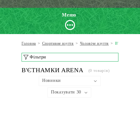
Меню
Головна
>
Спортивне взуття
>
Чоловіче взуття
>
В'єтнамки
Фільтри
В'ЄТНАМКИ ARENA
(0 товарів)
Новинки
Показувати 30