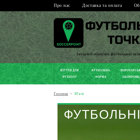
Про нас
Доставка та оплата
Об
Інтернет-магазин футбольної екі
ВЗУТТЯ ДЛЯ
ФУТБОЛЬНА
ВОРОТАРСЬ
ФУТБОЛУ
ФОРМА
ЕКІПІРОВК
Головна
>
М'ячі
ФУТБОЛЬНІ