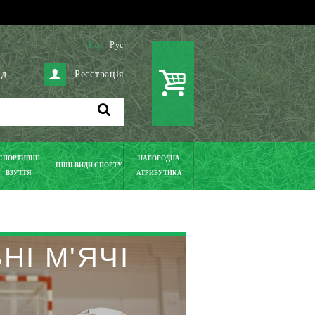
Укр
Рус
ід
Реєстрація
СПОРТИВНЕ
НАГОРОДНА
ІНШІ ВИДИ СПОРТУ
ВЗУТТЯ
АТРИБУТИКА
НІ М'ЯЧІ