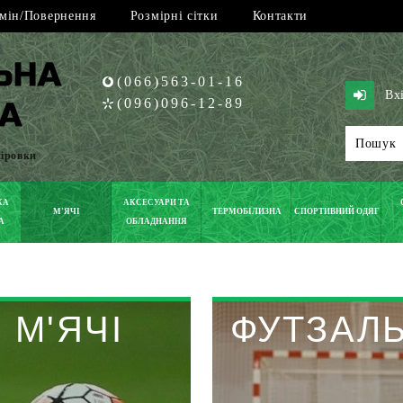
мін/Повернення
Розмірні сітки
Контакти
(066)563-01-16
Вх
(096)096-12-89
піровки
КА
АКСЕСУАРИ ТА
М'ЯЧІ
ТЕРМОБІЛИЗНА
СПОРТИВНИЙ ОДЯГ
А
ОБЛАДНАННЯ
 М'ЯЧІ
ФУТЗАЛЬ