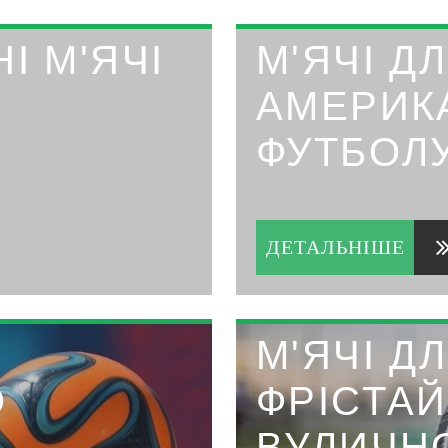
І М'ЯЧІ
М'ЯЧІ Д
АМЕРИК
ФУТБОЛ
ДЕТАЛЬНІШЕ
М'ЯЧІ Д
О
ФРІСТАЙ
ВУЛИЧН