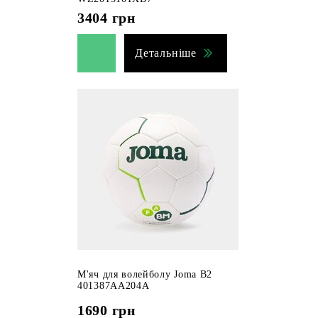
3404
грн
Детальніше
М'яч для волейболу Joma B2
401387AA204A
1690
грн