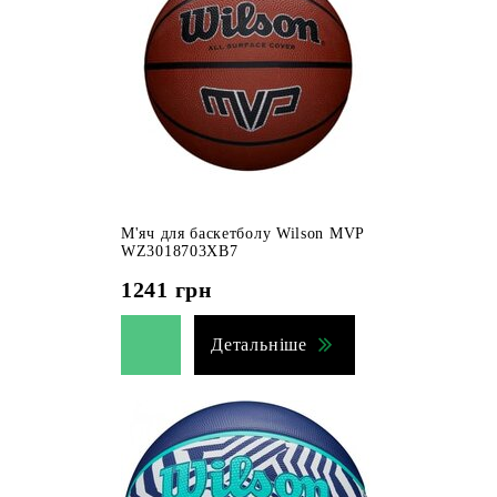
М'яч для баскетболу Wilson MVP
WZ3018703XB7
1241
грн
Детальніше