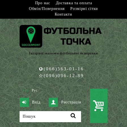
Про нас
Доставка та оплата
Обмін/Повернення
Розмірні сітки
Контакти
Інтернет-магазин футбольної екіпіровки
(066)563-01-16
(096)096-12-89
Укр
Рус
Вхід
Реєстрація