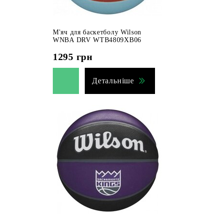
М'яч для баскетболу Wilson
WNBA DRV WTB4809XB06
1295
грн
Детальніше